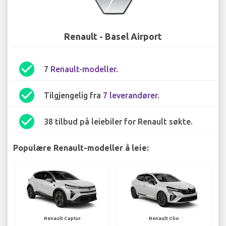
Renault - Basel Airport
check_circle
7
Renault-modeller
.
check_circle
Tilgjengelig fra
7 leverandører
.
check_circle
38 tilbud på leiebiler for Renault søkte.
Populære Renault-modeller å leie:
Renault Captur
Renault Clio