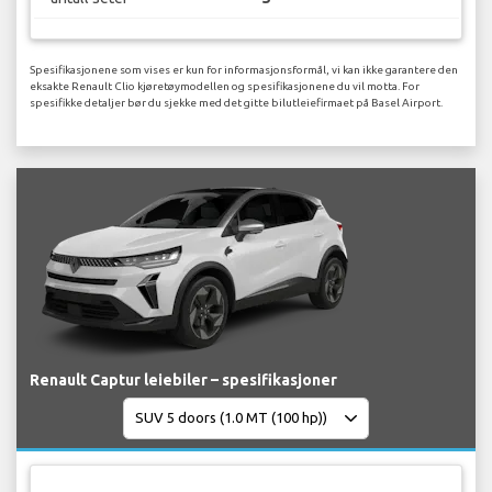
Spesifikasjonene som vises er kun for informasjonsformål, vi kan ikke garantere den
eksakte Renault Clio kjøretøymodellen og spesifikasjonene du vil motta. For
spesifikke detaljer bør du sjekke med det gitte bilutleiefirmaet på Basel Airport.
Renault Captur leiebiler – spesifikasjoner