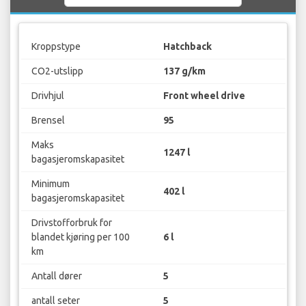
Kroppstype
Hatchback
CO2-utslipp
137 g/km
Drivhjul
Front wheel drive
Brensel
95
Maks
1247 l
bagasjeromskapasitet
Minimum
402 l
bagasjeromskapasitet
Drivstofforbruk for
blandet kjøring per 100
6 l
km
Antall dører
5
antall seter
5