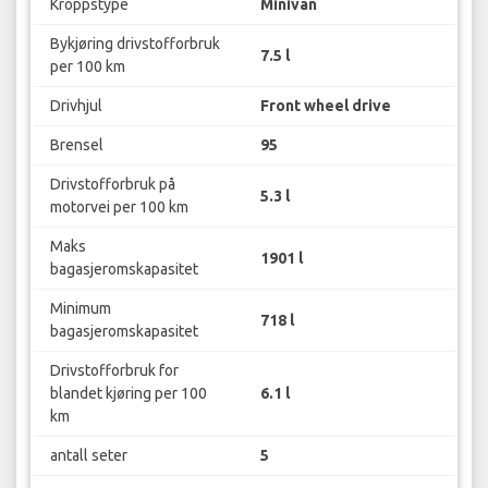
Kroppstype
Minivan
Bykjøring drivstofforbruk
7.5 l
per 100 km
Drivhjul
Front wheel drive
Brensel
95
Drivstofforbruk på
5.3 l
motorvei per 100 km
Maks
1901 l
bagasjeromskapasitet
Minimum
718 l
bagasjeromskapasitet
Drivstofforbruk for
blandet kjøring per 100
6.1 l
km
antall seter
5