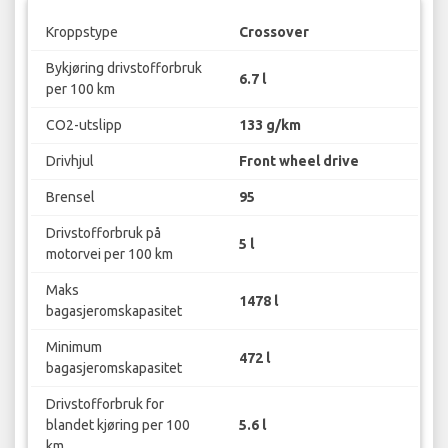
Kroppstype
Crossover
Bykjøring drivstofforbruk
6.7 l
per 100 km
CO2-utslipp
133 g/km
Drivhjul
Front wheel drive
Brensel
95
Drivstofforbruk på
5 l
motorvei per 100 km
Maks
1478 l
bagasjeromskapasitet
Minimum
472 l
bagasjeromskapasitet
Drivstofforbruk for
blandet kjøring per 100
5.6 l
km