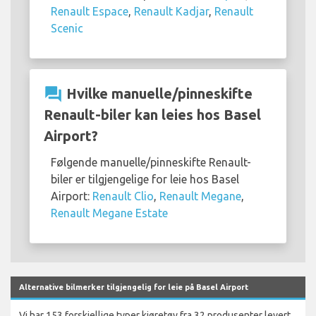
Renault Espace
,
Renault Kadjar
,
Renault
Scenic
question_answer
Hvilke manuelle/pinneskifte
Renault-biler kan leies hos Basel
Airport?
Følgende manuelle/pinneskifte Renault-
biler er tilgjengelige for leie hos Basel
Airport:
Renault Clio
,
Renault Megane
,
Renault Megane Estate
Alternative bilmerker tilgjengelig for leie på Basel Airport
Vi har 153 forskjellige typer kjøretøy fra 32 produsenter levert