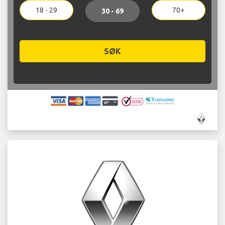
18 - 29
70+
30 - 69
SØK