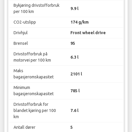
Bykjøring drivstofforbruk
9.9 l
per 100 km
CO2-utslipp
174 g/km
Drivhjul
Front wheel drive
Brensel
95
Drivstofforbruk på
6.3 l
motorvei per 100 km
Maks
2101 l
bagasjeromskapasitet
Minimum
785 l
bagasjeromskapasitet
Drivstofforbruk for
blandet kjøring per 100
7.6 l
km
Antall dører
5