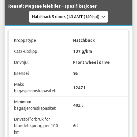
Renault Megane leiebiler – spesifikasjoner
Kroppstype
Hatchback
CO2-utslipp
137 g/km
Drivhjul
Front wheel drive
Brensel
95
Maks
1247 l
bagasjeromskapasitet
Minimum
402 l
bagasjeromskapasitet
Drivstofforbruk for
blandet kjøring per 100
6 l
km