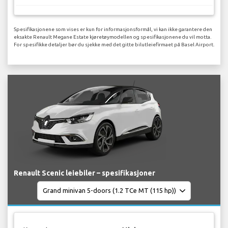
Spesifikasjonene som vises er kun for informasjonsformål, vi kan ikke garantere den
eksakte Renault Megane Estate kjøretøymodellen og spesifikasjonene du vil motta.
For spesifikke detaljer bør du sjekke med det gitte bilutleiefirmaet på Basel Airport.
Renault Scenic leiebiler – spesifikasjoner