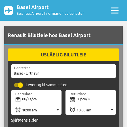
Basel Airport
Essential Airport Informasjon og tjenester
Renault Bilutleie hos Basel Airport
USLÅELIG BILUTLEIE
Hentested
Levering til samme sted
Hentedato
Returdato
Sjåførens alder: