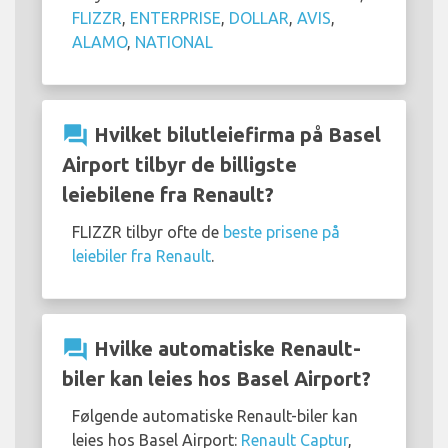
FLIZZR
,
ENTERPRISE
,
DOLLAR
,
AVIS
,
ALAMO
,
NATIONAL
question_answer
Hvilket bilutleiefirma på Basel
Airport tilbyr de billigste
leiebilene fra Renault?
FLIZZR tilbyr ofte de
beste prisene på
leiebiler fra Renault
.
question_answer
Hvilke automatiske Renault-
biler kan leies hos Basel Airport?
Følgende automatiske Renault-biler kan
leies hos Basel Airport:
Renault Captur
,