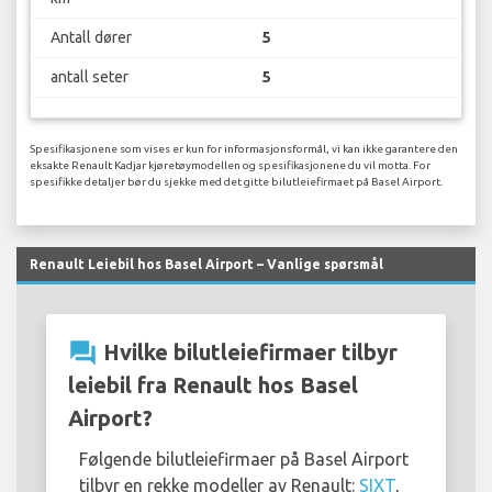
Antall dører
5
antall seter
5
Spesifikasjonene som vises er kun for informasjonsformål, vi kan ikke garantere den
eksakte Renault Kadjar kjøretøymodellen og spesifikasjonene du vil motta. For
spesifikke detaljer bør du sjekke med det gitte bilutleiefirmaet på Basel Airport.
Renault Leiebil hos Basel Airport – Vanlige spørsmål
question_answer
Hvilke bilutleiefirmaer tilbyr
leiebil fra Renault hos Basel
Airport?
Følgende bilutleiefirmaer på Basel Airport
tilbyr en rekke modeller av Renault:
SIXT
,