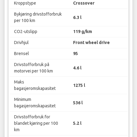
Kroppstype
Crossover
Bykjøring drivstofforbruk
6.3 l
per 100 km
CO2-utslipp
119 g/km
Drivhjul
Front wheel drive
Brensel
95
Drivstofforbruk på
4.6 l
motorvei per 100 km
Maks
1275 l
bagasjeromskapasitet
Minimum
536 l
bagasjeromskapasitet
Drivstofforbruk for
blandet kjøring per 100
5.2 l
km