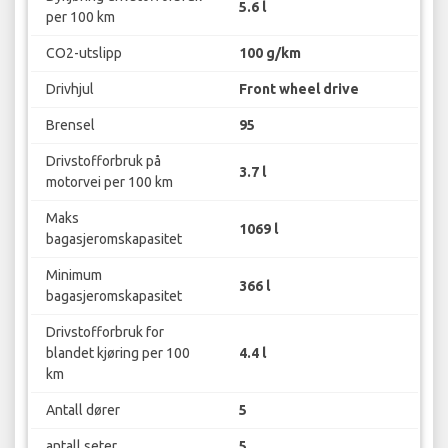
5.6 l
per 100 km
CO2-utslipp
100 g/km
Drivhjul
Front wheel drive
Brensel
95
Drivstofforbruk på
3.7 l
motorvei per 100 km
Maks
1069 l
bagasjeromskapasitet
Minimum
366 l
bagasjeromskapasitet
Drivstofforbruk for
blandet kjøring per 100
4.4 l
km
Antall dører
5
antall seter
5