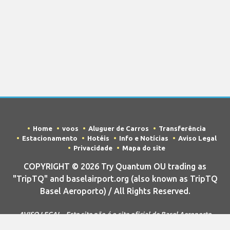
Home
voos
Aluguer de Carros
Transferência
Estacionamento
Hotéis
Info e Notícias
Aviso Legal
Privacidade
Mapa do site
COPYRIGHT © 2026 Try Quantum OU trading as
"TripTQ" and baselairport.org (also known as TripTQ
Basel Aeroporto) / All Rights Reserved.
AVISO LEGAL - Este site não é o site oficial de Basel Aeroporto