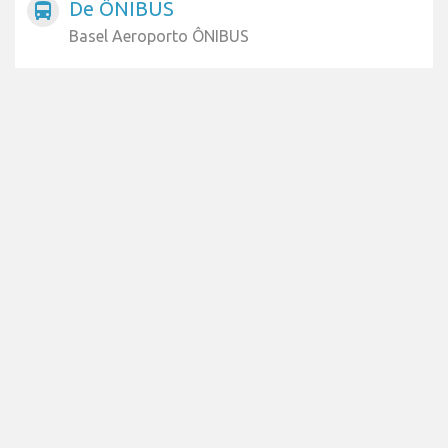
De ÔNIBUS
directions_bus
Basel Aeroporto ÔNIBUS