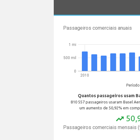
Passageiros comerciais anuais
1 mi
500 mil
0
2010
Período
Quantos passageiros usam Ba
810 557 passageiros usaram Basel A
um aumento de 50,92% em compa
50,
trending_up
Passageiros comerciais mensais 