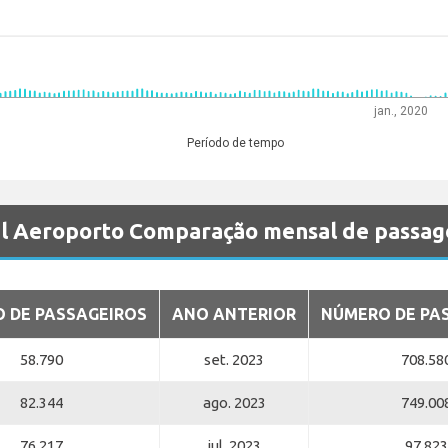
jan., 2020
Período de tempo
l Aeroporto Comparação mensal de passag
 DE PASSAGEIROS
ANO ANTERIOR
NÚMERO DE PA
58.790
set. 2023
708.58
82.344
ago. 2023
749.00
76.217
jul. 2023
97.823