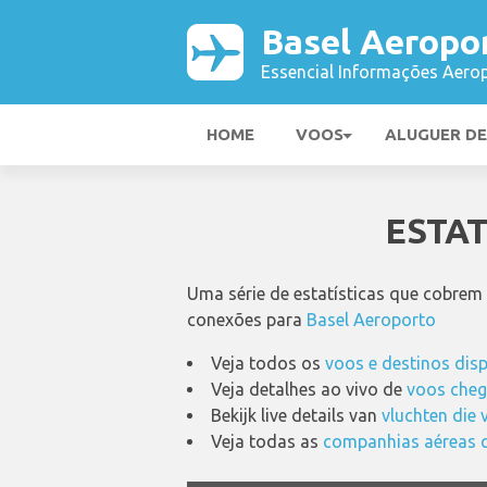
Basel Aeropo
Essencial Informações Aerop
HOME
VOOS
ALUGUER D
ESTA
Uma série de estatísticas que cobrem
conexões para
Basel Aeroporto
Veja todos os
voos e destinos dis
Veja detalhes ao vivo de
voos cheg
Bekijk live details van
vluchten die 
Veja todas as
companhias aéreas q