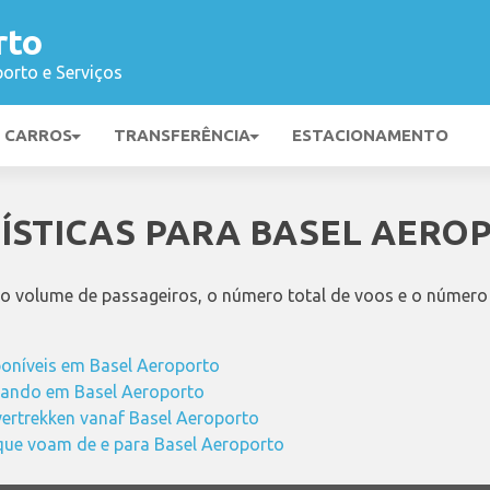
rto
orto e Serviços
E CARROS
TRANSFERÊNCIA
ESTACIONAMENTO
TÍSTICAS PARA BASEL AERO
 o volume de passageiros, o número total de voos e o número
poníveis em Basel Aeroporto
ando em Basel Aeroporto
vertrekken vanaf Basel Aeroporto
ue voam de e para Basel Aeroporto