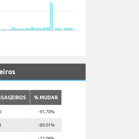
eiros
SSAGEIROS
% MUDAR
0
-91,70%
8
-89,01%
-22,09%