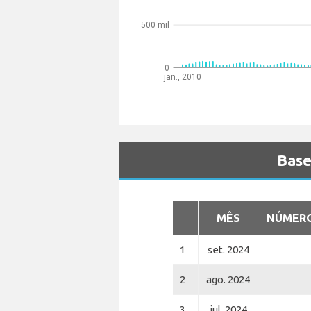
500 mil
0
jan., 2010
Base
MÊS
NÚMERO
1
set. 2024
2
ago. 2024
3
jul. 2024