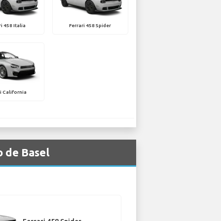
i 458 Italia
Ferrari 458 Spider
i California
o de Basel