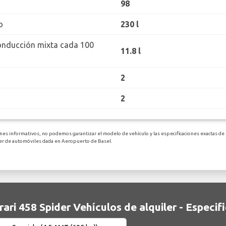
98
o
230 l
onducción mixta cada 100
11.8 l
2
2
nes informativos, no podemos garantizar el modelo de vehículo y las especificaciones exactas de F
ler de automóviles dada en Aeropuerto de Basel.
rari 458 Spider Vehículos de alquiler - Especif