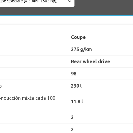
Coupe
275 g/km
Rear wheel drive
98
o
230 l
onducción mixta cada 100
11.8 l
2
2