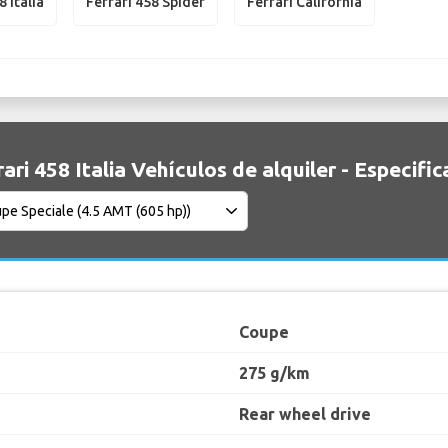
8 Italia
Ferrari 458 Spider
Ferrari California
rari 458 Italia Vehículos de alquiler - Especifi
Coupe
275 g/km
Rear wheel drive