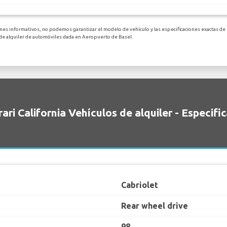
ines informativos, no podemos garantizar el modelo de vehículo y las especificaciones exactas de 
 de alquiler de automóviles dada en Aeropuerto de Basel.
rari California Vehículos de alquiler - Especifi
Cabriolet
Rear wheel drive
98