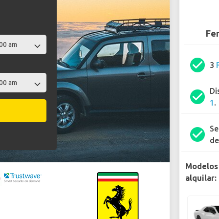
Fer
check_circle
3
Di
check_circle
1
.
Se
check_circle
de
Modelos 
alquilar: