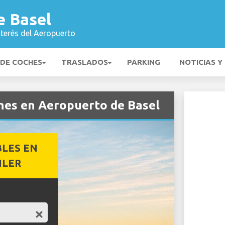
e Basel
nterés del Aeropuerto
 DE COCHES
TRASLADOS
PARKING
NOTICIAS Y
ches en Aeropuerto de Basel
BLES EN
ILER