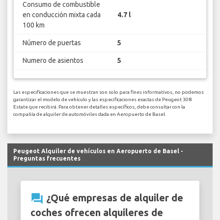
Consumo de combustible
en conducción mixta cada
4.7 l
100 km
Número de puertas
5
Numero de asientos
5
Las especificaciones que se muestran son solo para fines informativos, no podemos
garantizar el modelo de vehículo y las especificaciones exactas de Peugeot 308
Estate que recibirá. Para obtener detalles específicos, debe consultar con la
compañía de alquiler de automóviles dada en Aeropuerto de Basel.
Peugeot Alquiler de vehículos en Aeropuerto de Basel -
Preguntas frecuentes
question_answer
¿Qué empresas de alquiler de
coches ofrecen alquileres de