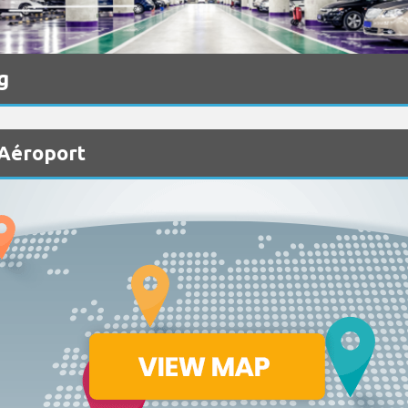
g
 Aéroport