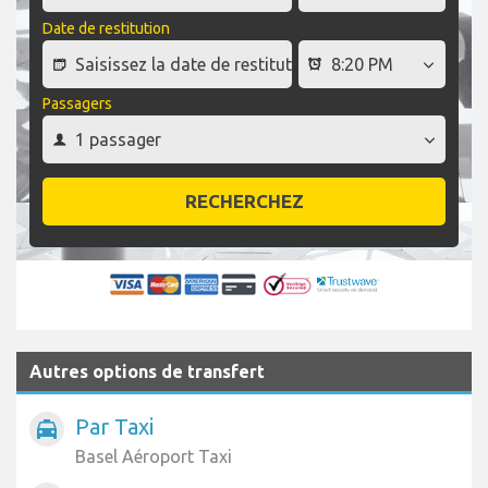
Date de restitution
Passagers
RECHERCHEZ
Autres options de transfert
Par Taxi
local_taxi
Basel Aéroport Taxi