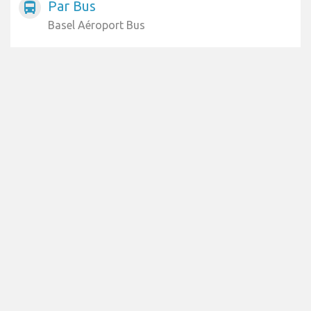
Par Bus
directions_bus
Basel Aéroport Bus