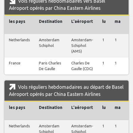
Vols réguliers hebdomadaires vers Basel
Aéroport opérés par China Eastern Airlines
les pays
Destination
L'aéroport
lu
ma
m
Netherlands
Amsterdam
Amsterdam-
1
1
1
Schiphol
Schiphol
(AMS)
France
Paris Charles
Charles De
1
1
1
De Gaulle
Gaulle (CDG)
Vols réguliers hebdomadaires au départ de Basel
Aéroport opérés par China Eastern Airlines
les pays
Destination
L'aéroport
lu
ma
m
Netherlands
Amsterdam
Amsterdam-
1
1
1
Schiphol
Schiphol