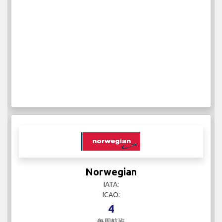
Norwegian
IATA:
ICAO:
4
每周航班