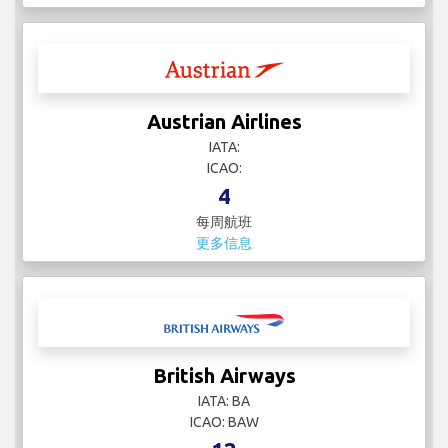
Austrian Airlines
IATA:
ICAO:
4
每周航班
更多信息
British Airways
IATA: BA
ICAO: BAW