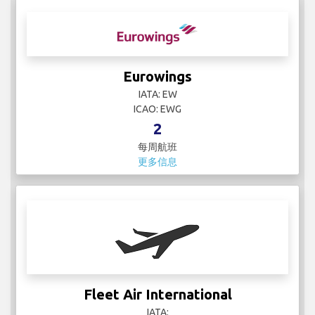
Eurowings
IATA: EW
ICAO: EWG
2
每周航班
更多信息
Fleet Air International
IATA: