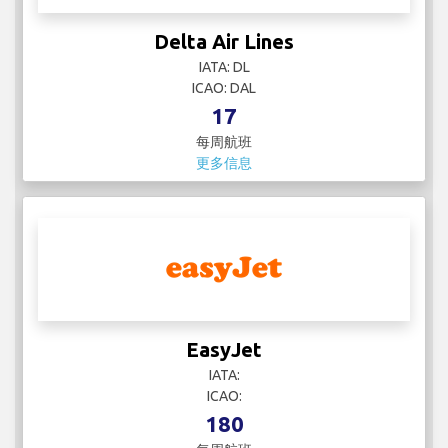
Delta Air Lines
IATA: DL
ICAO: DAL
17
每周航班
更多信息
EasyJet
IATA:
ICAO:
180