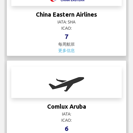
China Eastern Airlines
IATA: SHA
ICAO:
7
每周航班
更多信息
Comlux Aruba
IATA:
ICAO:
6