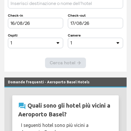
Domande frequenti - Aeroporto Basel Hotels
question_answer
Quali sono gli hotel più vicini a
Aeroporto Basel?
I seguenti hotel sono più vicini a