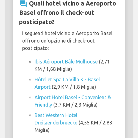
question_answer
Quali hotel vicino a Aeroporto
Basel offrono il check-out
posticipato?
I seguenti hotel vicino a Aeroporto Basel
offrono un'opzione di check-out
posticipato:
Ibis Aéroport Bâle Mulhouse
(2,71
KM / 1,68 Miglia)
Hôtel et Spa La Villa K - Basel
Airport
(2,9 KM / 1,8 Miglia)
Airport Hotel Basel - Convenient &
Friendly
(3,7 KM / 2,3 Miglia)
Best Western Hotel
Dreilaenderbruecke
(4,55 KM / 2,83
Miglia)