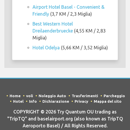
Airport Hotel Basel - Convenient &
Friendly
(3,7 KM / 2,3 Miglia)
Best Western Hotel
Dreilaenderbruecke
(4,55 KM / 2,83
Miglia)
Hotel Odelya
(5,66 KM / 3,52 Miglia)
Home
voli
Noleggio Auto
Trasferimenti
Parcheggio
Hotel
Info
Dichiarazione
Privacy
Mappa del sito
COPYRIGHT © 2026 Try Quantum OU trading as
"TripTQ" and baselairport.org (also known as TripTQ
Aeroporto Basel) / All Rights Reserved.