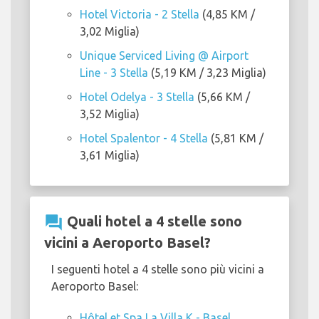
Hotel Victoria - 2 Stella
(4,85 KM /
3,02 Miglia)
Unique Serviced Living @ Airport
Line - 3 Stella
(5,19 KM / 3,23 Miglia)
Hotel Odelya - 3 Stella
(5,66 KM /
3,52 Miglia)
Hotel Spalentor - 4 Stella
(5,81 KM /
3,61 Miglia)
question_answer
Quali hotel a 4 stelle sono
vicini a Aeroporto Basel?
I seguenti hotel a 4 stelle sono più vicini a
Aeroporto Basel:
Hôtel et Spa La Villa K - Basel