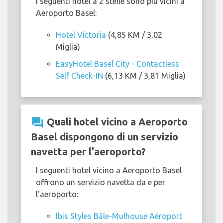
I seguenti hotel a 2 stelle sono più vicini a
Aeroporto Basel:
Hotel Victoria
(4,85 KM / 3,02
Miglia)
EasyHotel Basel City - Contactless
Self Check-IN
(6,13 KM / 3,81 Miglia)
question_answer
Quali hotel vicino a Aeroporto
Basel dispongono di un servizio
navetta per l'aeroporto?
I seguenti hotel vicino a Aeroporto Basel
offrono un servizio navetta da e per
l'aeroporto:
Ibis Styles Bâle-Mulhouse Aéroport