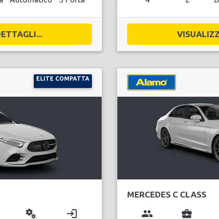
ETTAGLI...
VISUALIZZ
ELITE COMPATTA
MERCEDES C CLASS
miscellaneous_services
login
group
business_center