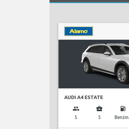
AUDI A4 ESTATE
group
business_center
local_gas_station
5
5
Benzin