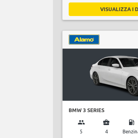
VISUALIZZA I D
BMW 3 SERIES
group
business_center
local_gas_station
5
4
Benzin