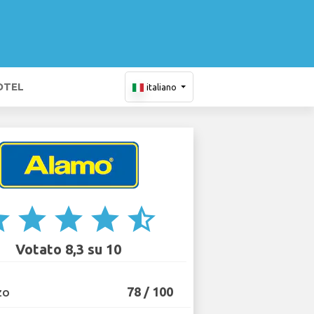
OTEL
italiano
ar
star
star
star
star_half
Votato 8,3 su 10
78 / 100
ZO