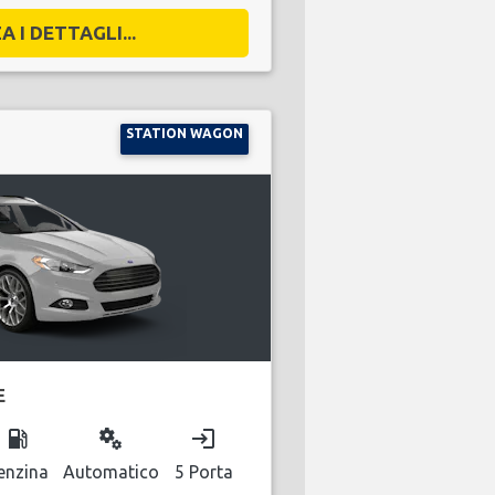
A I DETTAGLI...
STATION WAGON
E
local_gas_station
miscellaneous_services
login
enzina
Automatico
5 Porta