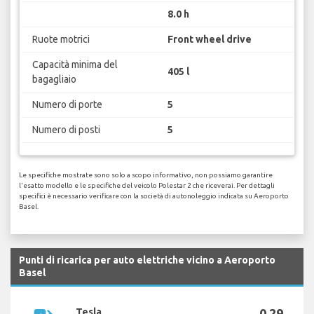
8.0 h
Ruote motrici
Front wheel drive
Capacità minima del
405 l
bagagliaio
Numero di porte
5
Numero di posti
5
Le specifiche mostrate sono solo a scopo informativo, non possiamo garantire
l'esatto modello e le specifiche del veicolo Polestar 2 che riceverai. Per dettagli
specifici è necessario verificare con la società di autonoleggio indicata su Aeroporto
Basel.
Punti di ricarica per auto elettriche vicino a Aeroporto
Basel
Tesla
0,29