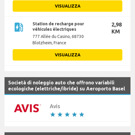
VISUALIZZA
ev_station
Station de recharge pour
2,98
véhicules électriques
KM
777 Allée du Casino, 68730
Blotzheim, France
VISUALIZZA
Società di noleggio auto che offrono variabili
ecologiche (elettriche/ibride) su Aeroporto Basel
Avis
star
star
star
star
star