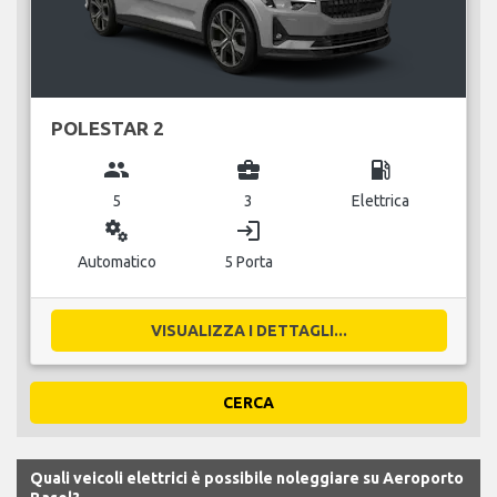
POLESTAR 2
group
business_center
local_gas_station
5
3
Elettrica
miscellaneous_services
login
Automatico
5 Porta
VISUALIZZA I DETTAGLI...
CERCA
Quali veicoli elettrici è possibile noleggiare su Aeroporto