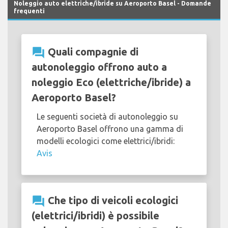
Noleggio auto elettriche/ibride su Aeroporto Basel - Domande
frequenti
question_answer
Quali compagnie di
autonoleggio offrono auto a
noleggio Eco (elettriche/ibride) a
Aeroporto Basel?
Le seguenti società di autonoleggio su
Aeroporto Basel offrono una gamma di
modelli ecologici come elettrici/ibridi:
Avis
question_answer
Che tipo di veicoli ecologici
(elettrici/ibridi) è possibile