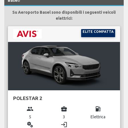
Basel?
Su Aeroporto Basel sono disponibili i seguenti veicoli
elettrici:
ELITE COMPATTA
POLESTAR 2
group
business_center
local_gas_station
5
3
Elettrica
miscellaneous_services
login