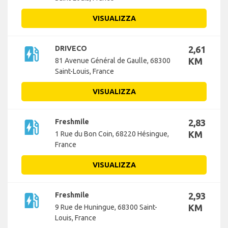
VISUALIZZA
ev_station
DRIVECO
2,61
KM
81 Avenue Général de Gaulle, 68300
Saint-Louis, France
VISUALIZZA
ev_station
Freshmile
2,83
KM
1 Rue du Bon Coin, 68220 Hésingue,
France
VISUALIZZA
ev_station
Freshmile
2,93
KM
9 Rue de Huningue, 68300 Saint-
Louis, France