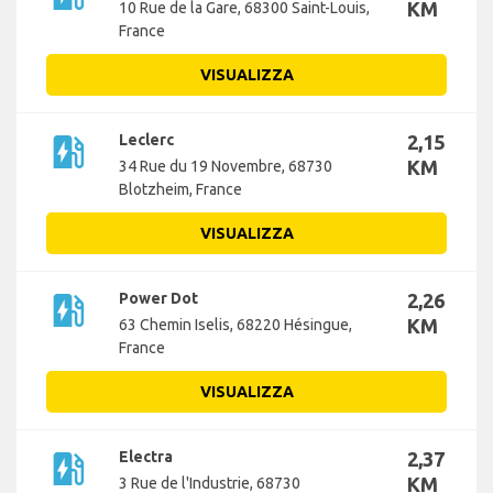
KM
10 Rue de la Gare, 68300 Saint-Louis,
France
VISUALIZZA
ev_station
Leclerc
2,15
KM
34 Rue du 19 Novembre, 68730
Blotzheim, France
VISUALIZZA
ev_station
Power Dot
2,26
KM
63 Chemin Iselis, 68220 Hésingue,
France
VISUALIZZA
ev_station
Electra
2,37
KM
3 Rue de l'Industrie, 68730