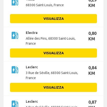
ev_station
KM
68300 Saint-Louis, France
VISUALIZZA
ev_station
Electra
0,80
KM
Allée des Pins, 68300 Saint-Louis,
France
VISUALIZZA
ev_station
Leclerc
0,84
KM
3 Rue de Séville, 68300 Saint-Louis,
France
VISUALIZZA
ev_station
Leclerc
0,87