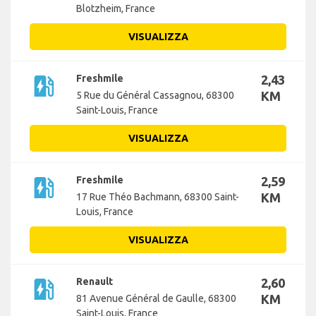
Blotzheim, France
VISUALIZZA
ev_station
Freshmile
2,43
KM
5 Rue du Général Cassagnou, 68300
Saint-Louis, France
VISUALIZZA
ev_station
Freshmile
2,59
KM
17 Rue Théo Bachmann, 68300 Saint-
Louis, France
VISUALIZZA
ev_station
Renault
2,60
KM
81 Avenue Général de Gaulle, 68300
Saint-Louis, France