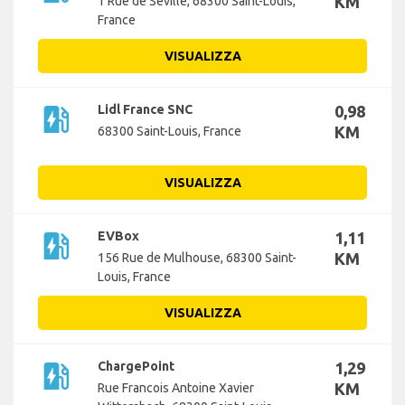
KM
1 Rue de Séville, 68300 Saint-Louis,
France
VISUALIZZA
ev_station
Lidl France SNC
0,98
KM
68300 Saint-Louis, France
VISUALIZZA
ev_station
EVBox
1,11
KM
156 Rue de Mulhouse, 68300 Saint-
Louis, France
VISUALIZZA
ev_station
ChargePoint
1,29
KM
Rue Francois Antoine Xavier