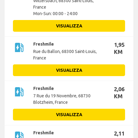
Wittersbach, 68300 Saint-Louis,
France
Mon-Sun: 00:00 - 24:00
VISUALIZZA
ev_station
Freshmile
1,95
KM
Rue du Ballon, 68300 Saint-Louis,
France
VISUALIZZA
ev_station
Freshmile
2,06
KM
7 Rue du 19 Novembre, 68730
Blotzheim, France
VISUALIZZA
ev_station
Freshmile
2,11