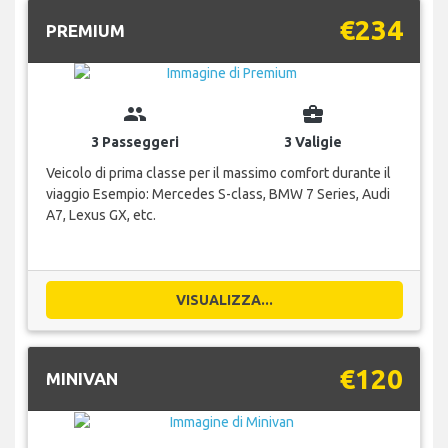
€234
PREMIUM
group
business_center
3 Passeggeri
3 Valigie
Veicolo di prima classe per il massimo comfort durante il
viaggio Esempio: Mercedes S-class, BMW 7 Series, Audi
A7, Lexus GX, etc.
VISUALIZZA...
€120
MINIVAN