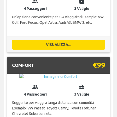
group
business_center
4 Passeggeri
3 Valigie
Un'opzione conveniente per 1-4 viaggiatori Esempio: VW
Golf, Ford Focus, Opel Astra, Audi A3, BMW 3, etc.
VISUALIZZA...
€99
COMFORT
group
business_center
4 Passeggeri
3 Valigie
Suggerito per viaggi a lunga distanza con comodità
Esempio: VW Passat, Toyota Camry, Toyota Fortuner,
Chevrolet Suburban, etc.