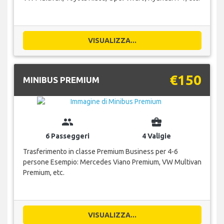
VISUALIZZA...
€150
MINIBUS PREMIUM
group
business_center
6 Passeggeri
4 Valigie
Trasferimento in classe Premium Business per 4-6
persone Esempio: Mercedes Viano Premium, VW Multivan
Premium, etc.
VISUALIZZA...