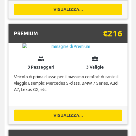
VISUALIZZA...
€216
PREMIUM
group
business_center
3 Passeggeri
3 Valigie
Veicolo di prima classe per il massimo comfort durante il
viaggio Esempio: Mercedes S-class, BMW 7 Series, Audi
A7, Lexus GX, etc.
VISUALIZZA...