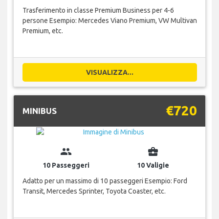
Trasferimento in classe Premium Business per 4-6
persone Esempio: Mercedes Viano Premium, VW Multivan
Premium, etc.
VISUALIZZA...
€720
MINIBUS
group
business_center
10 Passeggeri
10 Valigie
Adatto per un massimo di 10 passeggeri Esempio: Ford
Transit, Mercedes Sprinter, Toyota Coaster, etc.