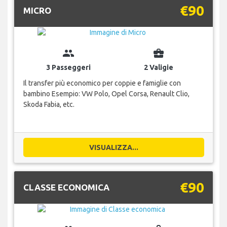
€90
MICRO
group
business_center
3 Passeggeri
2 Valigie
Il transfer più economico per coppie e famiglie con
bambino Esempio: VW Polo, Opel Corsa, Renault Clio,
Skoda Fabia, etc.
VISUALIZZA...
€90
CLASSE ECONOMICA