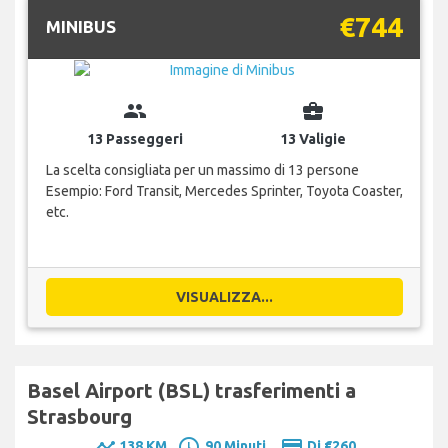
€744
MINIBUS
group
business_center
13 Passeggeri
13 Valigie
La scelta consigliata per un massimo di 13 persone
Esempio: Ford Transit, Mercedes Sprinter, Toyota Coaster,
etc.
VISUALIZZA...
Basel Airport (BSL) trasferimenti a
Strasbourg
timeline
schedule
payment
138 KM
90 Minuti.
Di €260