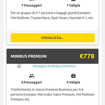
7 Passeggeri
7 Valigie
Per un gruppo di 4-7 persone o bagagli grandi Esempio:
VW Multivan, Toyota Hiace, Opel Vivaro, Hyundai H-1, etc.
VISUALIZZA...
€778
MINIBUS PREMIUM
group
business_center
6 Passeggeri
4 Valigie
Trasferimento in classe Premium Business per 4-6
persone Esempio: Mercedes Viano Premium, VW Multivan
Premium, etc.