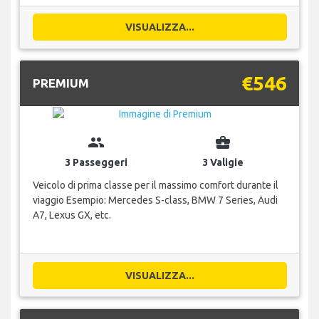
VISUALIZZA...
€546
PREMIUM
group
business_center
3 Passeggeri
3 Valigie
Veicolo di prima classe per il massimo comfort durante il
viaggio Esempio: Mercedes S-class, BMW 7 Series, Audi
A7, Lexus GX, etc.
VISUALIZZA...