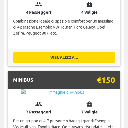
group
business_center
4 Passeggeri
4 Valigie
Combinazione ideale di spazio e comfort per un massimo
di 4 persone Esempio: VW Touran, Ford Galaxy, Opel
Zefira, Peugeot 807, etc.
VISUALIZZA...
€150
MINIBUS
group
business_center
7 Passeggeri
7 Valigie
Per un gruppo di 4-7 persone o bagagli grandi Esempio:
VW Multivan, Toyota Hiace, Opel Vivaro, Hyundai H-1, etc.