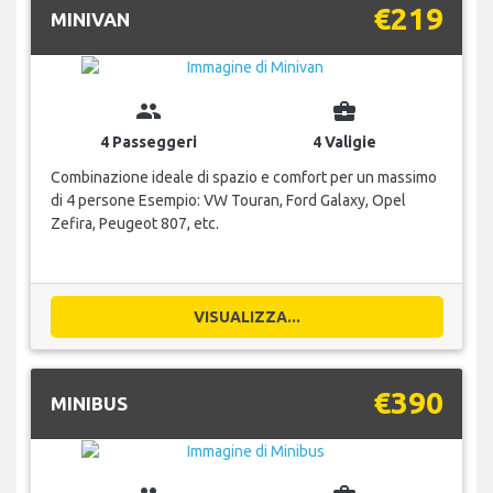
€219
MINIVAN
group
business_center
4 Passeggeri
4 Valigie
Combinazione ideale di spazio e comfort per un massimo
di 4 persone Esempio: VW Touran, Ford Galaxy, Opel
Zefira, Peugeot 807, etc.
VISUALIZZA...
€390
MINIBUS