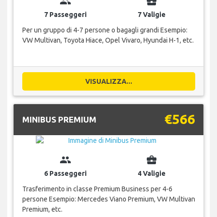
group
business_center
7 Passeggeri
7 Valigie
Per un gruppo di 4-7 persone o bagagli grandi Esempio:
VW Multivan, Toyota Hiace, Opel Vivaro, Hyundai H-1, etc.
VISUALIZZA...
€566
MINIBUS PREMIUM
group
business_center
6 Passeggeri
4 Valigie
Trasferimento in classe Premium Business per 4-6
persone Esempio: Mercedes Viano Premium, VW Multivan
Premium, etc.