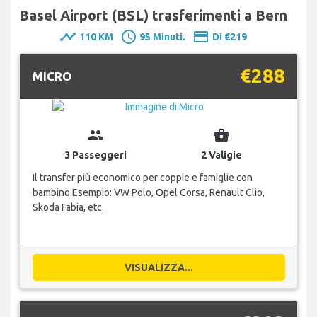
Basel Airport (BSL) trasferimenti a Bern
timeline
schedule
payment
110 KM
95 Minuti.
Di €219
€288
MICRO
group
business_center
3 Passeggeri
2 Valigie
Il transfer più economico per coppie e famiglie con
bambino Esempio: VW Polo, Opel Corsa, Renault Clio,
Skoda Fabia, etc.
VISUALIZZA...