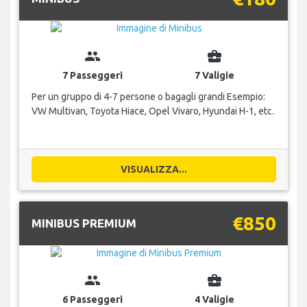
group
business_center
7 Passeggeri
7 Valigie
Per un gruppo di 4-7 persone o bagagli grandi Esempio:
VW Multivan, Toyota Hiace, Opel Vivaro, Hyundai H-1, etc.
VISUALIZZA...
€850
MINIBUS PREMIUM
group
business_center
6 Passeggeri
4 Valigie