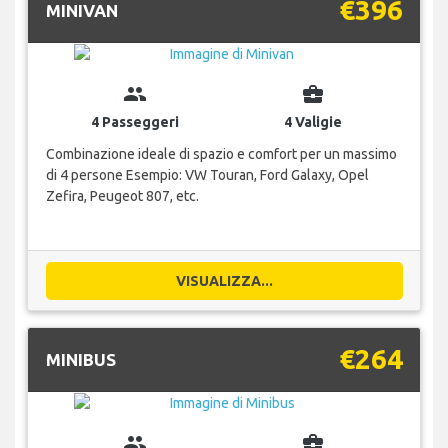
€396
MINIVAN
group
business_center
4 Passeggeri
4 Valigie
Combinazione ideale di spazio e comfort per un massimo
di 4 persone Esempio: VW Touran, Ford Galaxy, Opel
Zefira, Peugeot 807, etc.
VISUALIZZA...
€264
MINIBUS
group
business_center