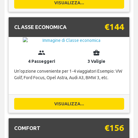
VISUALIZZA...
€144
CLASSE ECONOMICA
group
business_center
4 Passeggeri
3 Valigie
Un'opzione conveniente per 1-4 viaggiatori Esempio: VW
Golf, Ford Focus, Opel Astra, Audi A3, BMW 3, etc.
VISUALIZZA...
€156
COMFORT