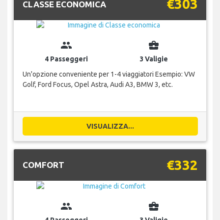
€303
CLASSE ECONOMICA
group
business_center
4 Passeggeri
3 Valigie
Un'opzione conveniente per 1-4 viaggiatori Esempio: VW
Golf, Ford Focus, Opel Astra, Audi A3, BMW 3, etc.
VISUALIZZA...
€332
COMFORT
group
business_center
4 Passeggeri
3 Valigie