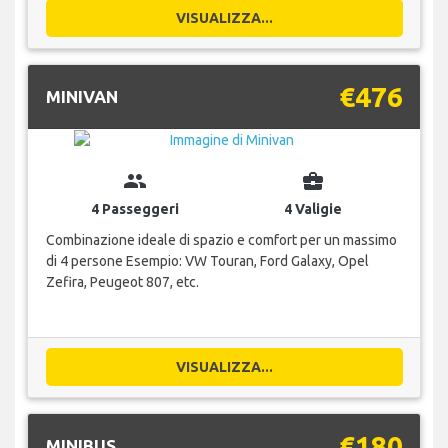
VISUALIZZA...
€476
MINIVAN
group
business_center
4 Passeggeri
4 Valigie
Combinazione ideale di spazio e comfort per un massimo
di 4 persone Esempio: VW Touran, Ford Galaxy, Opel
Zefira, Peugeot 807, etc.
VISUALIZZA...
€180
MINIBUS