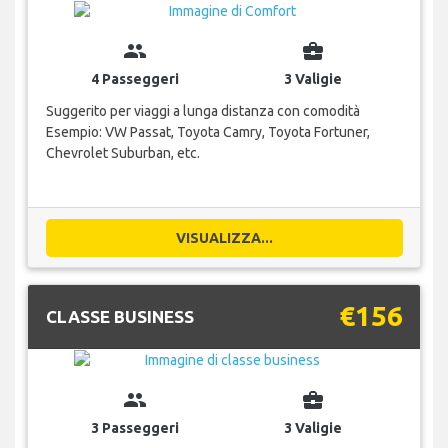
group
business_center
4 Passeggeri
3 Valigie
Suggerito per viaggi a lunga distanza con comodità
Esempio: VW Passat, Toyota Camry, Toyota Fortuner,
Chevrolet Suburban, etc.
VISUALIZZA...
€156
CLASSE BUSINESS
group
business_center
3 Passeggeri
3 Valigie