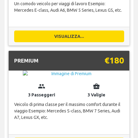
Un comodo veicolo per viaggi di lavoro Esempio:
Mercedes E-class, Audi A6, BMW 5 Series, Lexus GS, etc.
VISUALIZZA...
€180
PREMIUM
group
business_center
3 Passeggeri
3 Valigie
Veicolo di prima classe per il massimo comfort durante il
viaggio Esempio: Mercedes S-class, BMW 7 Series, Audi
A7, Lexus GX, etc.