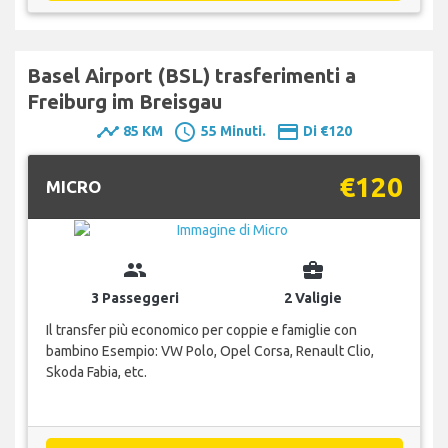
Basel Airport (BSL) trasferimenti a
Freiburg im Breisgau
timeline
schedule
payment
85 KM
55 Minuti.
Di €120
€120
MICRO
group
business_center
3 Passeggeri
2 Valigie
Il transfer più economico per coppie e famiglie con
bambino Esempio: VW Polo, Opel Corsa, Renault Clio,
Skoda Fabia, etc.