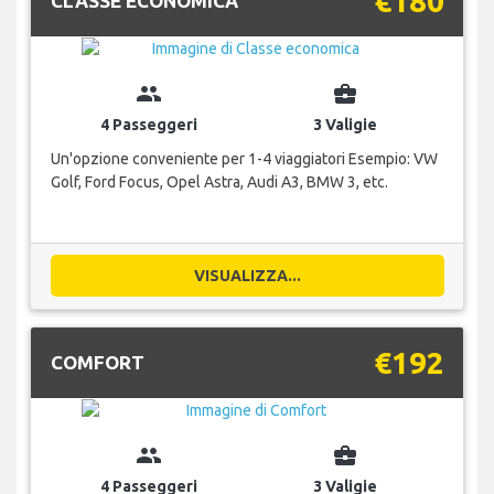
€180
CLASSE ECONOMICA
group
business_center
4 Passeggeri
3 Valigie
Un'opzione conveniente per 1-4 viaggiatori Esempio: VW
Golf, Ford Focus, Opel Astra, Audi A3, BMW 3, etc.
VISUALIZZA...
€192
COMFORT
group
business_center
4 Passeggeri
3 Valigie