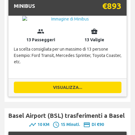
€893
MINIBUS
group
business_center
13 Passeggeri
13 Valigie
La scelta consigliata per un massimo di 13 persone
Esempio: Ford Transit, Mercedes Sprinter, Toyota Coaster,
etc.
VISUALIZZA...
Basel Airport (BSL) trasferimenti a Basel
timeline
schedule
payment
10 KM
15 Minuti.
Di €90