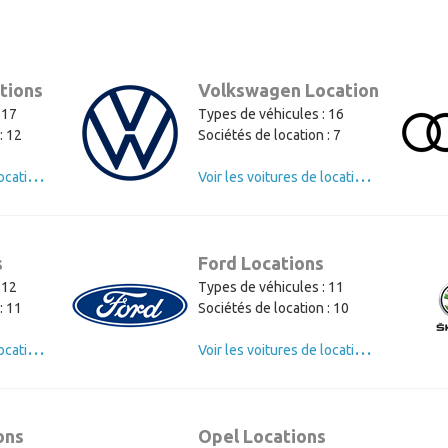
tions
Volkswagen Locations
 17
Types de véhicules : 16
: 12
Sociétés de location : 7
V
oir les voitures de location de Mercedes
V
oir les voitures de location de Volkswagen
s
Ford Locations
 12
Types de véhicules : 11
: 11
Sociétés de location : 10
V
oir les voitures de location de BMW
V
oir les voitures de location de Ford
ons
Opel Locations