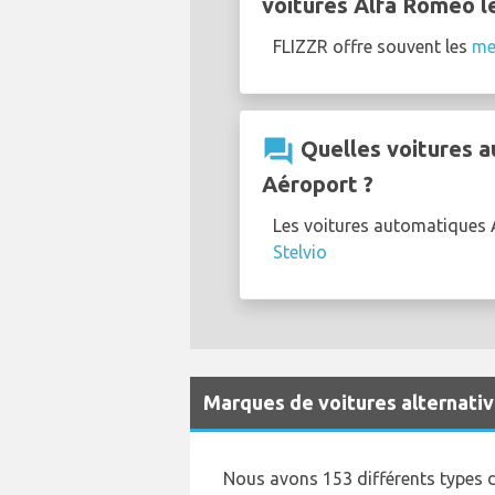
voitures Alfa Romeo l
FLIZZR offre souvent les
me
question_answer
Quelles voitures a
Aéroport ?
Les voitures automatiques A
Stelvio
Marques de voitures alternative
Nous avons 153 différents types de