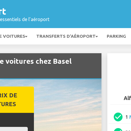
rt
essentiels de l’aéroport
E VOITURES
TRANSFERTS D'AÉROPORT
PARKING
e voitures chez Basel
RIX DE
Al
TURES
check_circle
1