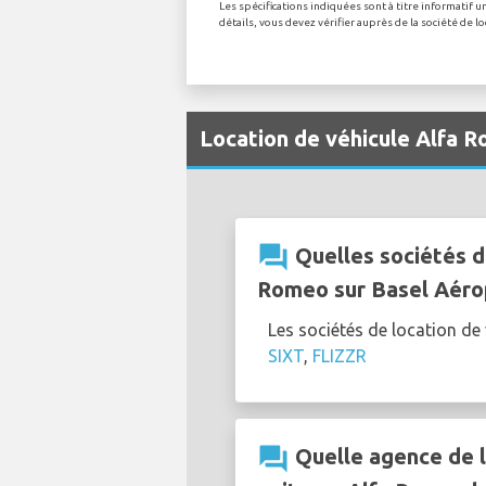
Les spécifications indiquées sont à titre informatif
détails, vous devez vérifier auprès de la société de 
Location de véhicule Alfa 
question_answer
Quelles sociétés d
Romeo sur Basel Aéro
Les sociétés de location d
SIXT
,
FLIZZR
question_answer
Quelle agence de l