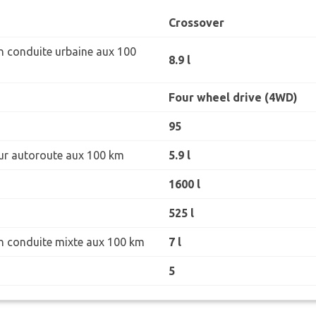
Crossover
 conduite urbaine aux 100
8.9 l
Four wheel drive (4WD)
95
r autoroute aux 100 km
5.9 l
1600 l
525 l
 conduite mixte aux 100 km
7 l
5