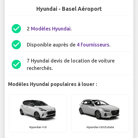
Hyundai - Basel Aéroport
check_circle
2
Modèles Hyundai
.
check_circle
Disponible auprès de
4 fournisseurs
.
7 Hyundai devis de location de voiture
check_circle
recherchés.
Modèles Hyundai populaires à louer :
Hyundai i10
Hyundai i30 Estate