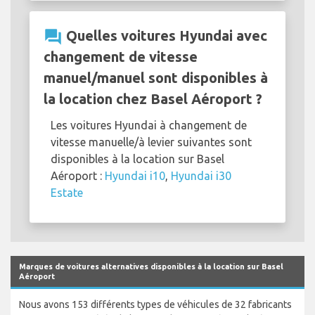
question_answer
Quelles voitures Hyundai avec
changement de vitesse
manuel/manuel sont disponibles à
la location chez Basel Aéroport ?
Les voitures Hyundai à changement de
vitesse manuelle/à levier suivantes sont
disponibles à la location sur Basel
Aéroport :
Hyundai i10
,
Hyundai i30
Estate
Marques de voitures alternatives disponibles à la location sur Basel
Aéroport
Nous avons 153 différents types de véhicules de 32 fabricants