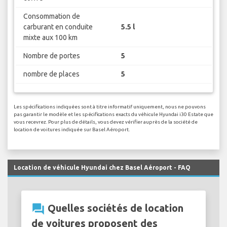
Consommation de
carburant en conduite
5.5 l
mixte aux 100 km
Nombre de portes
5
nombre de places
5
Les spécifications indiquées sont à titre informatif uniquement, nous ne pouvons
pas garantir le modèle et les spécifications exacts du véhicule Hyundai i30 Estate que
vous recevrez. Pour plus de détails, vous devez vérifier auprès de la société de
location de voitures indiquée sur Basel Aéroport.
Location de véhicule Hyundai chez Basel Aéroport - FAQ
question_answer
Quelles sociétés de location
de voitures proposent des