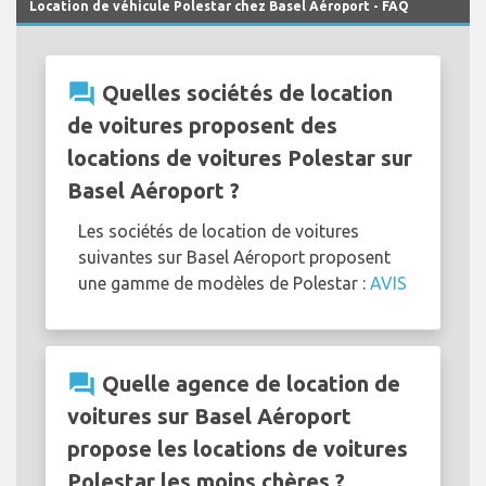
Location de véhicule Polestar chez Basel Aéroport - FAQ
question_answer
Quelles sociétés de location
de voitures proposent des
locations de voitures Polestar sur
Basel Aéroport ?
Les sociétés de location de voitures
suivantes sur Basel Aéroport proposent
une gamme de modèles de Polestar :
AVIS
question_answer
Quelle agence de location de
voitures sur Basel Aéroport
propose les locations de voitures
Polestar les moins chères ?