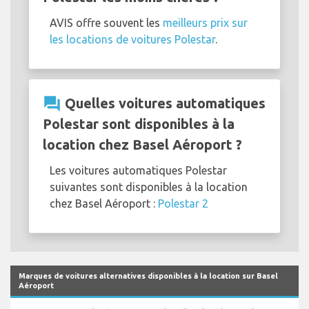
AVIS offre souvent les
meilleurs prix sur
les locations de voitures Polestar
.
question_answer
Quelles voitures automatiques
Polestar sont disponibles à la
location chez Basel Aéroport ?
Les voitures automatiques Polestar
suivantes sont disponibles à la location
chez Basel Aéroport :
Polestar 2
Marques de voitures alternatives disponibles à la location sur Basel
Aéroport