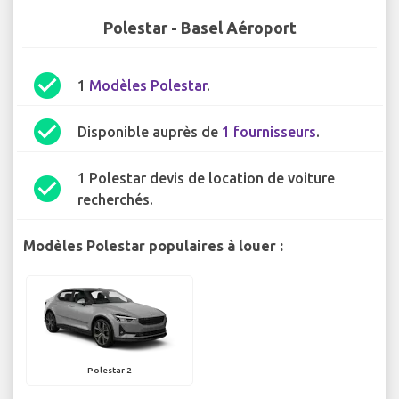
Polestar - Basel Aéroport
check_circle
1
Modèles Polestar
.
check_circle
Disponible auprès de
1 fournisseurs
.
1 Polestar devis de location de voiture
check_circle
recherchés.
Modèles Polestar populaires à louer :
Polestar 2