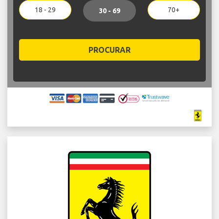
18 - 29
70+
30 - 69
PROCURAR