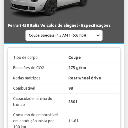
Ferrari 458 Italia Veículos de aluguel - Especificações
Tipo de corpo
Coupe
Emissões de CO2
275 g/km
Rodas motrizes
Rear wheel drive
Combustível
98
Capacidade mínima do
230 l
tronco
Consumo de combustível
em condução mista por
11.8 l
100 km