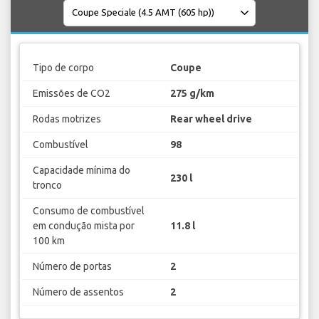
Tipo de corpo
Coupe
Emissões de CO2
275 g/km
Rodas motrizes
Rear wheel drive
Combustível
98
Capacidade mínima do
230 l
tronco
Consumo de combustível
em condução mista por
11.8 l
100 km
Número de portas
2
Número de assentos
2