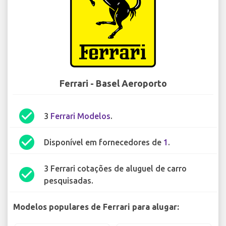
Ferrari - Basel Aeroporto
check_circle
3
Ferrari Modelos
.
check_circle
Disponível em fornecedores de
1
.
3 Ferrari cotações de aluguel de carro
check_circle
pesquisadas.
Modelos populares de Ferrari para alugar: