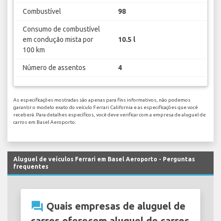
Combustível
98
Consumo de combustível
em condução mista por
10.5 l
100 km
Número de assentos
4
As especificações mostradas são apenas para fins informativos, não podemos
garantir o modelo exato do veículo Ferrari California e as especificações que você
receberá. Para detalhes específicos, você deve verificar com a empresa de aluguel de
carros em Basel Aeroporto.
Aluguel de veículos Ferrari em Basel Aeroporto - Perguntas
frequentes
question_answer
Quais empresas de aluguel de
carros oferecem aluguel de carros