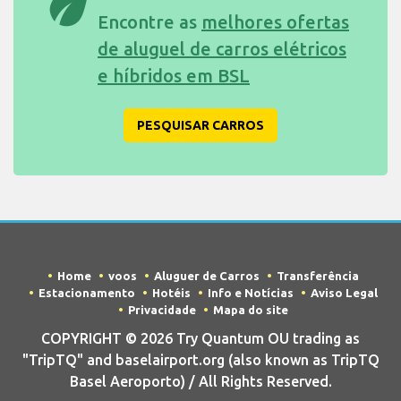
eco
Encontre as
melhores ofertas
de aluguel de carros elétricos
e híbridos em BSL
PESQUISAR CARROS
Home
voos
Aluguer de Carros
Transferência
Estacionamento
Hotéis
Info e Notícias
Aviso Legal
Privacidade
Mapa do site
COPYRIGHT © 2026 Try Quantum OU trading as
"TripTQ" and baselairport.org (also known as TripTQ
Basel Aeroporto) / All Rights Reserved.