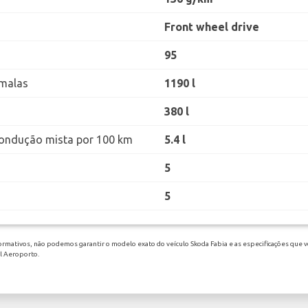
Front wheel drive
95
malas
1190 l
380 l
ondução mista por 100 km
5.4 l
5
5
ormativos, não podemos garantir o modelo exato do veículo Skoda Fabia e as especificações que v
el Aeroporto.