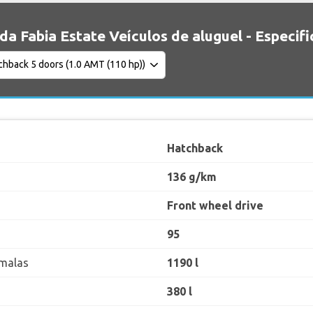
da Fabia Estate Veículos de aluguel - Especif
Hatchback
136 g/km
Front wheel drive
95
malas
1190 l
380 l