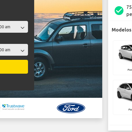
75
check_circle
pe
Modelos 
Fo
Fo