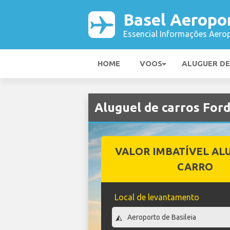
Basel Aeropo
Essencial Informações Aerop
HOME
VOOS
ALUGUER D
Aluguel de carros For
VALOR IMBATÍVEL AL
CARRO
Local de levantamento