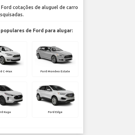
 Ford cotações de aluguel de carro
squisadas.
populares de Ford para alugar:
rd C-Max
Ford Mondeo Estate
rd Kuga
Ford Edge