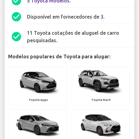
check_circle
5
Toyota Modelos
.
check_circle
Disponível em fornecedores de
3
.
11 Toyota cotações de aluguel de carro
check_circle
pesquisadas.
Modelos populares de Toyota para alugar:
Toyota Aygo
Toyota Rav4