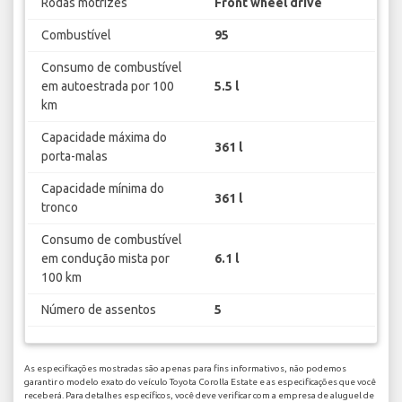
Rodas motrizes
Front wheel drive
Combustível
95
Consumo de combustível
em autoestrada por 100
5.5 l
km
Capacidade máxima do
361 l
porta-malas
Capacidade mínima do
361 l
tronco
Consumo de combustível
em condução mista por
6.1 l
100 km
Número de assentos
5
As especificações mostradas são apenas para fins informativos, não podemos
garantir o modelo exato do veículo Toyota Corolla Estate e as especificações que você
receberá. Para detalhes específicos, você deve verificar com a empresa de aluguel de