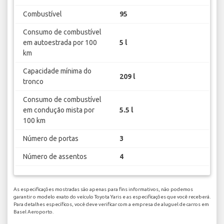
Combustível
95
Consumo de combustível
em autoestrada por 100
5 l
km
Capacidade mínima do
209 l
tronco
Consumo de combustível
em condução mista por
5.5 l
100 km
Número de portas
3
Número de assentos
4
As especificações mostradas são apenas para fins informativos, não podemos
garantir o modelo exato do veículo Toyota Yaris e as especificações que você receberá.
Para detalhes específicos, você deve verificar com a empresa de aluguel de carros em
Basel Aeroporto.