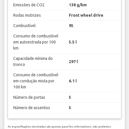
Emissões de CO2
138 g/km
Rodas motrizes
Front wheel drive
Combustível
95
Consumo de combustível
em autoestrada por 100
5.5 l
km
Capacidade mínima do
297 l
tronco
Consumo de combustível
em condução mista por
6.1 l
100 km
Número de portas
5
Número de assentos
5
As especificações mostradas são apenas para fins informativos, não podemos