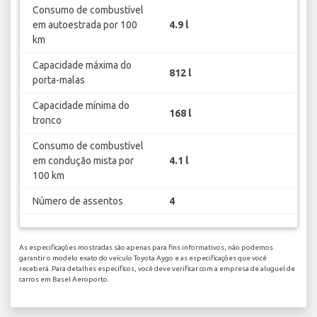
Consumo de combustível
em autoestrada por 100
4.9 l
km
Capacidade máxima do
812 l
porta-malas
Capacidade mínima do
168 l
tronco
Consumo de combustível
em condução mista por
4.1 l
100 km
Número de assentos
4
As especificações mostradas são apenas para fins informativos, não podemos
garantir o modelo exato do veículo Toyota Aygo e as especificações que você
receberá. Para detalhes específicos, você deve verificar com a empresa de aluguel de
carros em Basel Aeroporto.