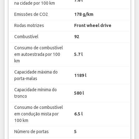
na cidade por 100 km
Emissões de CO2
178 g/km
Rodas motrizes
Front wheel drive
Combustível
92
Consumo de combustível
em autoestrada por 100
5.7 l
km
Capacidade máxima do
1189 l
porta-malas
Capacidade mínima do
580 l
tronco
Consumo de combustível
em condução mista por
6.5 l
100 km
Número de portas
5