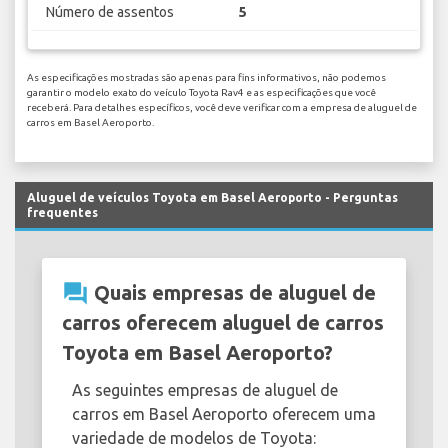
Número de assentos
5
As especificações mostradas são apenas para fins informativos, não podemos
garantir o modelo exato do veículo Toyota Rav4 e as especificações que você
receberá. Para detalhes específicos, você deve verificar com a empresa de aluguel de
carros em Basel Aeroporto.
Aluguel de veículos Toyota em Basel Aeroporto - Perguntas
frequentes
question_answer
Quais empresas de aluguel de
carros oferecem aluguel de carros
Toyota em Basel Aeroporto?
As seguintes empresas de aluguel de
carros em Basel Aeroporto oferecem uma
variedade de modelos de Toyota: