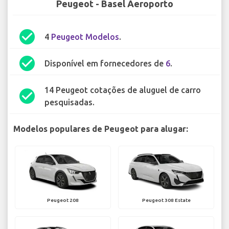
Peugeot - Basel Aeroporto
check_circle
4
Peugeot Modelos
.
check_circle
Disponível em fornecedores de
6
.
14 Peugeot cotações de aluguel de carro
check_circle
pesquisadas.
Modelos populares de Peugeot para alugar:
Peugeot 208
Peugeot 308 Estate