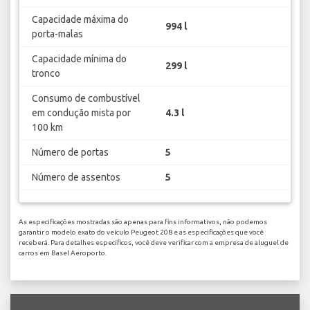
Capacidade máxima do
994 l
porta-malas
Capacidade mínima do
299 l
tronco
Consumo de combustível
em condução mista por
4.3 l
100 km
Número de portas
5
Número de assentos
5
As especificações mostradas são apenas para fins informativos, não podemos
garantir o modelo exato do veículo Peugeot 208 e as especificações que você
receberá. Para detalhes específicos, você deve verificar com a empresa de aluguel de
carros em Basel Aeroporto.