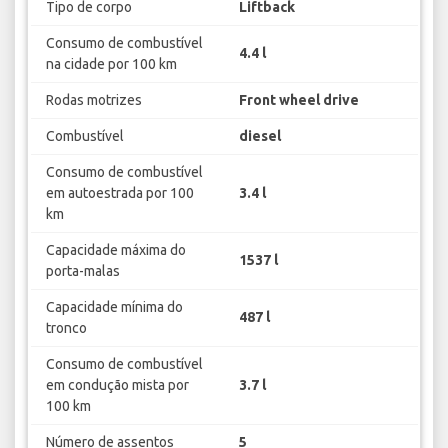
Tipo de corpo
Liftback
Consumo de combustível
4.4 l
na cidade por 100 km
Rodas motrizes
Front wheel drive
Combustível
diesel
Consumo de combustível
em autoestrada por 100
3.4 l
km
Capacidade máxima do
1537 l
porta-malas
Capacidade mínima do
487 l
tronco
Consumo de combustível
em condução mista por
3.7 l
100 km
Número de assentos
5