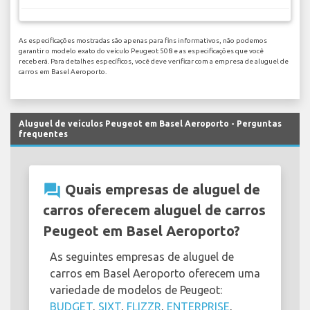
As especificações mostradas são apenas para fins informativos, não podemos
garantir o modelo exato do veículo Peugeot 508 e as especificações que você
receberá. Para detalhes específicos, você deve verificar com a empresa de aluguel de
carros em Basel Aeroporto.
Aluguel de veículos Peugeot em Basel Aeroporto - Perguntas
frequentes
question_answer
Quais empresas de aluguel de
carros oferecem aluguel de carros
Peugeot em Basel Aeroporto?
As seguintes empresas de aluguel de
carros em Basel Aeroporto oferecem uma
variedade de modelos de Peugeot:
BUDGET
,
SIXT
,
FLIZZR
,
ENTERPRISE
,