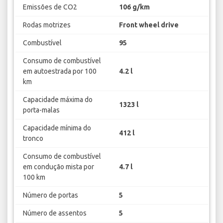
Emissões de CO2
106 g/km
Rodas motrizes
Front wheel drive
Combustível
95
Consumo de combustível
em autoestrada por 100
4.2 l
km
Capacidade máxima do
1323 l
porta-malas
Capacidade mínima do
412 l
tronco
Consumo de combustível
em condução mista por
4.7 l
100 km
Número de portas
5
Número de assentos
5