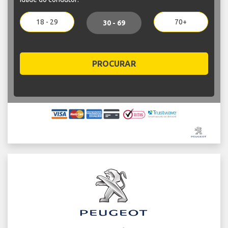
18 - 29
70+
30 - 69
PROCURAR