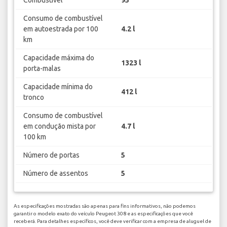
Consumo de combustível
em autoestrada por 100
4.2 l
km
Capacidade máxima do
1323 l
porta-malas
Capacidade mínima do
412 l
tronco
Consumo de combustível
em condução mista por
4.7 l
100 km
Número de portas
5
Número de assentos
5
As especificações mostradas são apenas para fins informativos, não podemos
garantir o modelo exato do veículo Peugeot 308 e as especificações que você
receberá. Para detalhes específicos, você deve verificar com a empresa de aluguel de