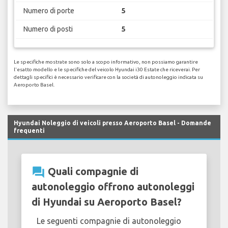
Numero di porte
5
Numero di posti
5
Le specifiche mostrate sono solo a scopo informativo, non possiamo garantire
l'esatto modello e le specifiche del veicolo Hyundai i30 Estate che riceverai. Per
dettagli specifici è necessario verificare con la società di autonoleggio indicata su
Aeroporto Basel.
Hyundai Noleggio di veicoli presso Aeroporto Basel - Domande
frequenti
question_answer
Quali compagnie di
autonoleggio offrono autonoleggi
di Hyundai su Aeroporto Basel?
Le seguenti compagnie di autonoleggio