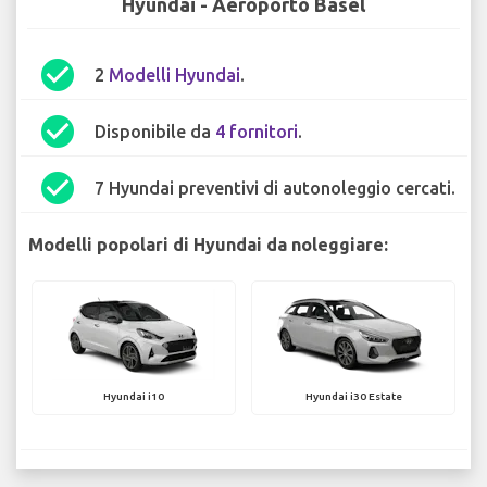
Hyundai - Aeroporto Basel
check_circle
2
Modelli Hyundai
.
check_circle
Disponibile da
4 fornitori
.
check_circle
7 Hyundai preventivi di autonoleggio cercati.
Modelli popolari di Hyundai da noleggiare:
Hyundai i10
Hyundai i30 Estate