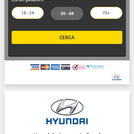
18 - 29
70+
30 - 69
CERCA