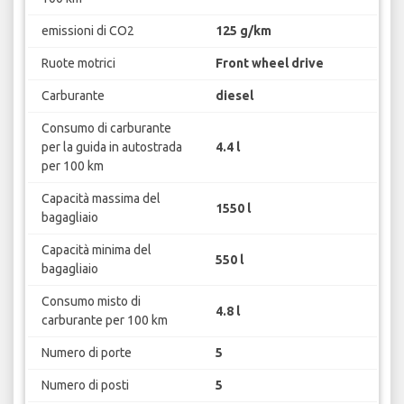
emissioni di CO2
125 g/km
Ruote motrici
Front wheel drive
Carburante
diesel
Consumo di carburante
per la guida in autostrada
4.4 l
per 100 km
Capacità massima del
1550 l
bagagliaio
Capacità minima del
550 l
bagagliaio
Consumo misto di
4.8 l
carburante per 100 km
Numero di porte
5
Numero di posti
5