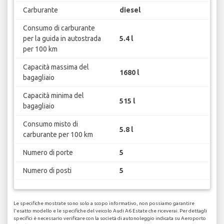
Carburante
diesel
Consumo di carburante
per la guida in autostrada
5.4 l
per 100 km
Capacità massima del
1680 l
bagagliaio
Capacità minima del
515 l
bagagliaio
Consumo misto di
5.8 l
carburante per 100 km
Numero di porte
5
Numero di posti
5
Le specifiche mostrate sono solo a scopo informativo, non possiamo garantire
l'esatto modello e le specifiche del veicolo Audi A6 Estate che riceverai. Per dettagli
specifici è necessario verificare con la società di autonoleggio indicata su Aeroporto