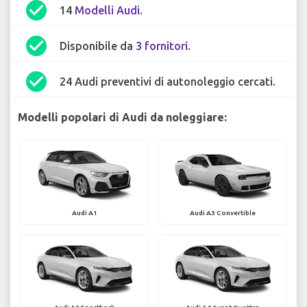
check_circle
14
Modelli Audi
.
check_circle
Disponibile da
3 fornitori
.
check_circle
24 Audi preventivi di autonoleggio cercati.
Modelli popolari di Audi da noleggiare:
Audi A1
Audi A3 Convertible