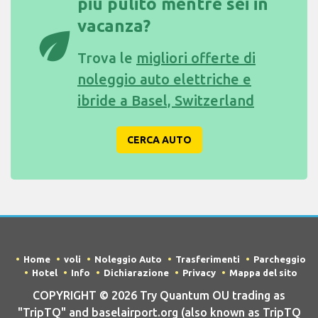
più pulito mentre sei in
vacanza?
eco
Trova le
migliori offerte di
noleggio auto elettriche e
ibride a Basel, Switzerland
CERCA AUTO
Home
voli
Noleggio Auto
Trasferimenti
Parcheggio
Hotel
Info
Dichiarazione
Privacy
Mappa del sito
COPYRIGHT © 2026 Try Quantum OU trading as
"TripTQ" and baselairport.org (also known as TripTQ