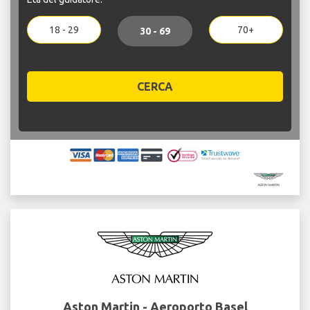
18 - 29
70+
30 - 69
CERCA
Aston Martin - Aeroporto Basel