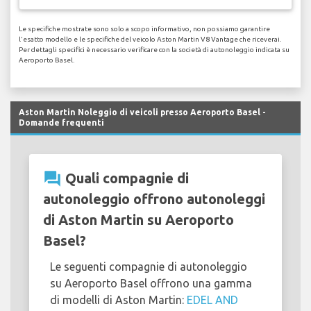
Le specifiche mostrate sono solo a scopo informativo, non possiamo garantire
l'esatto modello e le specifiche del veicolo Aston Martin V8 Vantage che riceverai.
Per dettagli specifici è necessario verificare con la società di autonoleggio indicata su
Aeroporto Basel.
Aston Martin Noleggio di veicoli presso Aeroporto Basel -
Domande frequenti
question_answer
Quali compagnie di
autonoleggio offrono autonoleggi
di Aston Martin su Aeroporto
Basel?
Le seguenti compagnie di autonoleggio
su Aeroporto Basel offrono una gamma
di modelli di Aston Martin:
EDEL AND