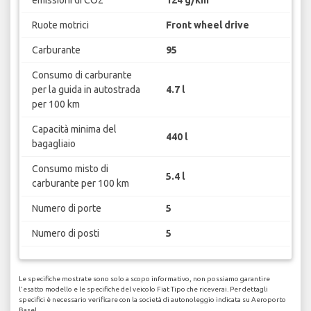
emissioni di CO2
124 g/km
Ruote motrici
Front wheel drive
Carburante
95
Consumo di carburante
per la guida in autostrada
4.7 l
per 100 km
Capacità minima del
440 l
bagagliaio
Consumo misto di
5.4 l
carburante per 100 km
Numero di porte
5
Numero di posti
5
Le specifiche mostrate sono solo a scopo informativo, non possiamo garantire
l'esatto modello e le specifiche del veicolo Fiat Tipo che riceverai. Per dettagli
specifici è necessario verificare con la società di autonoleggio indicata su Aeroporto
Basel.