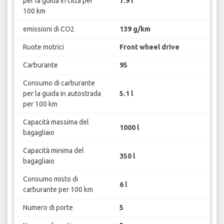
per la guida in città per
7.9 l
100 km
emissioni di CO2
139 g/km
Ruote motrici
Front wheel drive
Carburante
95
Consumo di carburante
per la guida in autostrada
5.1 l
per 100 km
Capacità massima del
1000 l
bagagliaio
Capacità minima del
350 l
bagagliaio
Consumo misto di
6 l
carburante per 100 km
Numero di porte
5