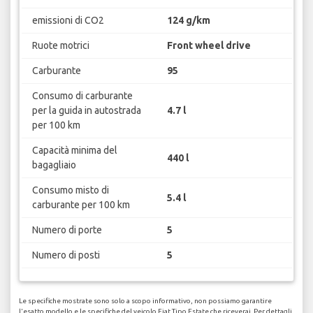
emissioni di CO2
124 g/km
Ruote motrici
Front wheel drive
Carburante
95
Consumo di carburante
per la guida in autostrada
4.7 l
per 100 km
Capacità minima del
440 l
bagagliaio
Consumo misto di
5.4 l
carburante per 100 km
Numero di porte
5
Numero di posti
5
Le specifiche mostrate sono solo a scopo informativo, non possiamo garantire
l'esatto modello e le specifiche del veicolo Fiat Tipo Estate che riceverai. Per dettagli