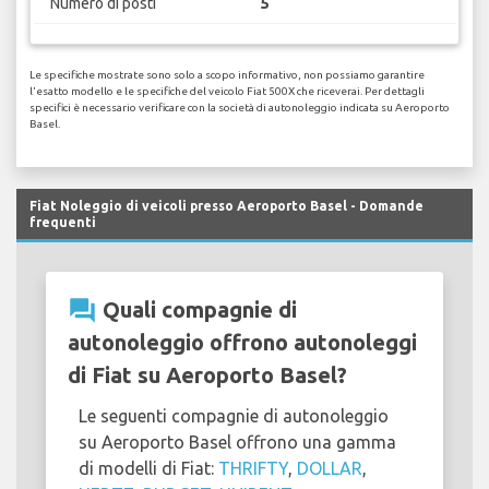
Numero di posti
5
Le specifiche mostrate sono solo a scopo informativo, non possiamo garantire
l'esatto modello e le specifiche del veicolo Fiat 500X che riceverai. Per dettagli
specifici è necessario verificare con la società di autonoleggio indicata su Aeroporto
Basel.
Fiat Noleggio di veicoli presso Aeroporto Basel - Domande
frequenti
question_answer
Quali compagnie di
autonoleggio offrono autonoleggi
di Fiat su Aeroporto Basel?
Le seguenti compagnie di autonoleggio
su Aeroporto Basel offrono una gamma
di modelli di Fiat:
THRIFTY
,
DOLLAR
,