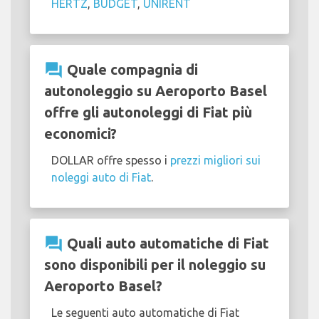
HERTZ
,
BUDGET
,
UNIRENT
question_answer
Quale compagnia di
autonoleggio su Aeroporto Basel
offre gli autonoleggi di Fiat più
economici?
DOLLAR offre spesso i
prezzi migliori sui
noleggi auto di Fiat
.
question_answer
Quali auto automatiche di Fiat
sono disponibili per il noleggio su
Aeroporto Basel?
Le seguenti auto automatiche di Fiat