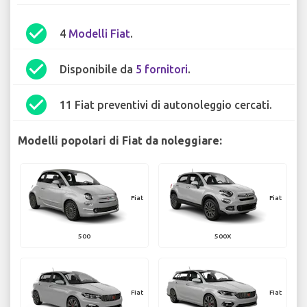
check_circle
4
Modelli Fiat
.
check_circle
Disponibile da
5 fornitori
.
check_circle
11 Fiat preventivi di autonoleggio cercati.
Modelli popolari di Fiat da noleggiare:
Fiat
Fiat
500
500X
Fiat
Fiat